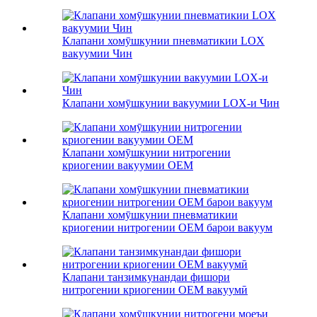
Клапани хомӯшкунии пневматикии LOX
вакуумии Чин
Клапани хомӯшкунии вакуумии LOX-и Чин
Клапани хомӯшкунии нитрогении
криогении вакуумии OEM
Клапани хомӯшкунии пневматикии
криогении нитрогении OEM барои вакуум
Клапани танзимкунандаи фишори
нитрогении криогении OEM вакуумӣ