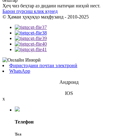
бештар
Ҳеҷ чиз беҳтар аз дидани натиҷаи ниҳоӣ нест.
Барои пурсиш клик кунед
© Ҳамаи ҳуқуқҳо маҳфузанд - 2010-2025
Фиристодани почтаи электронӣ
WhatsApp
Андроид
IOS
x
Телефон
Тел