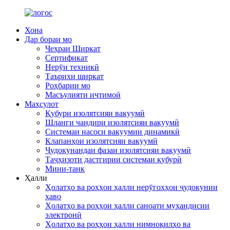
Хона
Дар бораи мо
Чеҳраи Ширкат
Сертификат
Нерӯи техникӣ
Таърихи ширкат
Роҳбарии мо
Масъулияти иҷтимоӣ
Маҳсулот
Қубури изолятсияи вакуумӣ
Шланги чандири изолятсияи вакуумӣ
Системаи насоси вакуумии динамикӣ
Клапанҳои изолятсияи вакуумӣ
Ҷудокунандаи фазаи изолятсияи вакуумӣ
Таҷҳизоти дастгирии системаи қубурӣ
Мини-танк
Ҳалли
Ҳолатҳо ва роҳҳои ҳалли нерӯгоҳҳои ҷудокунии
ҳаво
Ҳолатҳо ва роҳҳои ҳалли саноати муҳандисии
электронӣ
Ҳолатҳо ва роҳҳои ҳалли нимноқилҳо ва