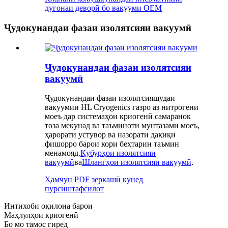
дугонаи деворӣ бо вакууми OEM
Ҷудокунандаи фазаи изолятсияи вакуумӣ
Ҷудокунандаи фазаи изолятсияи
вакуумӣ
Ҷудокунандаи фазаи изолятсияшудаи
вакуумии HL Cryogenics газро аз нитрогени
моеъ дар системаҳои криогенӣ самаранок
тоза мекунад ва таъминоти мунтазами моеъ,
ҳарорати устувор ва назорати дақиқи
фишорро барои кори беҳтарин таъмин
менамояд.
Қубурҳои изолятсияи
вакуумӣ
ва
Шлангҳои изолятсияи вакуумӣ
.
Ҳамчун PDF зеркашӣ кунед
пурсиш
тафсилот
Интихоби оқилона барои
Маҳлулҳои криогенӣ
Бо мо тамос гиред