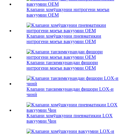
Клапани хомӯшкунии нитрогени моеъи
вакуумии OEM
Клапани хомӯшкунии пневматикии
нитрогени моеъи вакуумии OEM
Клапани танзимкунандаи фишори
нитрогени моеъи вакуумии OEM
Клапани танзимкунандаи фишори LOX-и
чинӣ
Клапани хомӯшкунии пневматикии LOX
вакуумии Чин