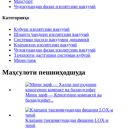
Маҳсулот
Ҷудокунандаи фазаи изолятсияи вакуумӣ
Категорияҳо
Қубури изолятсияи вакуумӣ
Шланги чандири изолятсияи вакуумӣ
Системаи насоси вакуумии динамикӣ
Клапанҳои изолятсияи вакуумӣ
Ҷудокунандаи фазаи изолятсияи вакуумӣ
Таҷҳизоти дастгирии системаи қубурӣ
Мини-танк
Маҳсулоти пешниҳодшуда
Мини зарф — Криогении компактӣ ва
баландсифат...
Клапани танзимкунандаи фишори LOX-и
чинӣ