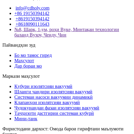
info@cdholy.com
+86 19150394142
+8619150394142
+8618090111643
№8, Шарқ, 1-ум, роҳи Вуке, Минтақаи технологии
баланд Вухоу, Ченду, Чин
Пайвандҳои зуд
Бо мо тамос гиред
Маҳсулот
Дар бораи мо
Маркази маҳсулот
Қубури изолятсияи вакуумӣ
Шланги чандири изолятсияи вакуумӣ
Системаи насоси вакуумии динамикӣ
Клапанҳои изолятсияи вакуумӣ
Ҷудокунандаи фазаи изолятсияи вакуумӣ
Таҷҳизоти дастгирии системаи қубурӣ
Мини-танк
Фиристодани дархост: Омода барои гирифтани маълумоти