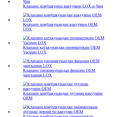
Клапани хомӯшкунии вакуумии LOX-и Чин
Клапани хомӯшкунандаи вакуумии OEM
LOX
Клапани қатъкунандаи пневматикии OEM
Vacuum LOX
Клапани танзимкунандаи фишори OEM
чангкашак LOX
Клапани хомӯшкунандаи дугонаи вакуумии
OEM
Клапани хомӯшкунандаи пневматикии