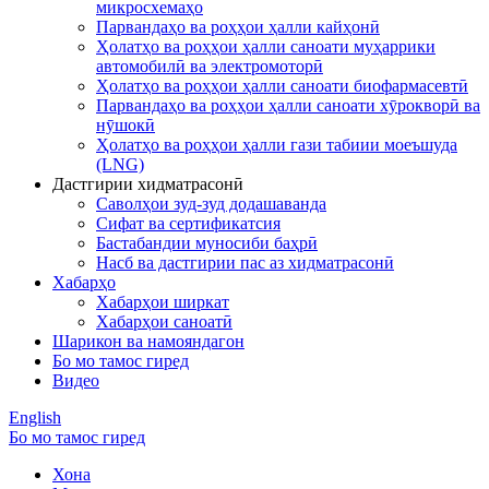
микросхемаҳо
Парвандаҳо ва роҳҳои ҳалли кайҳонӣ
Ҳолатҳо ва роҳҳои ҳалли саноати муҳаррики
автомобилӣ ва электромоторӣ
Ҳолатҳо ва роҳҳои ҳалли саноати биофармасевтӣ
Парвандаҳо ва роҳҳои ҳалли саноати хӯрокворӣ ва
нӯшокӣ
Ҳолатҳо ва роҳҳои ҳалли гази табиии моеъшуда
(LNG)
Дастгирии хидматрасонӣ
Саволҳои зуд-зуд додашаванда
Сифат ва сертификатсия
Бастабандии муносиби баҳрӣ
Насб ва дастгирии пас аз хидматрасонӣ
Хабарҳо
Хабарҳои ширкат
Хабарҳои саноатӣ
Шарикон ва намояндагон
Бо мо тамос гиред
Видео
English
Бо мо тамос гиред
Хона