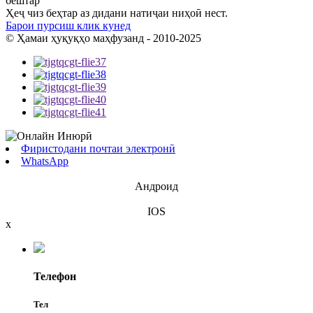
бештар
Ҳеҷ чиз беҳтар аз дидани натиҷаи ниҳоӣ нест.
Барои пурсиш клик кунед
© Ҳамаи ҳуқуқҳо маҳфузанд - 2010-2025
Фиристодани почтаи электронӣ
WhatsApp
Андроид
IOS
x
Телефон
Тел