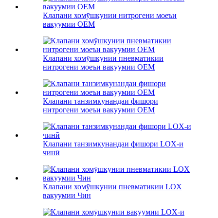
Клапани хомӯшкунии нитрогени моеъи
вакуумии OEM
Клапани хомӯшкунии пневматикии
нитрогени моеъи вакуумии OEM
Клапани танзимкунандаи фишори
нитрогени моеъи вакуумии OEM
Клапани танзимкунандаи фишори LOX-и
чинӣ
Клапани хомӯшкунии пневматикии LOX
вакуумии Чин