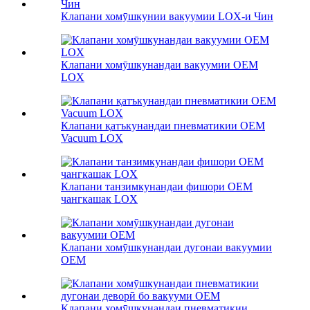
Клапани хомӯшкунии вакуумии LOX-и Чин
Клапани хомӯшкунандаи вакуумии OEM
LOX
Клапани қатъкунандаи пневматикии OEM
Vacuum LOX
Клапани танзимкунандаи фишори OEM
чангкашак LOX
Клапани хомӯшкунандаи дугонаи вакуумии
OEM
Клапани хомӯшкунандаи пневматикии