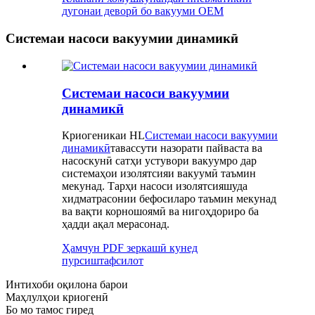
дугонаи деворӣ бо вакууми OEM
Системаи насоси вакуумии динамикӣ
Системаи насоси вакуумии
динамикӣ
Криогеникаи HL
Системаи насоси вакуумии
динамикӣ
тавассути назорати пайваста ва
насоскунӣ сатҳи устувори вакуумро дар
системаҳои изолятсияи вакуумӣ таъмин
мекунад. Тарҳи насоси изолятсияшуда
хидматрасонии бефосиларо таъмин мекунад
ва вақти корношоямӣ ва нигоҳдориро ба
ҳадди ақал мерасонад.
Ҳамчун PDF зеркашӣ кунед
пурсиш
тафсилот
Интихоби оқилона барои
Маҳлулҳои криогенӣ
Бо мо тамос гиред