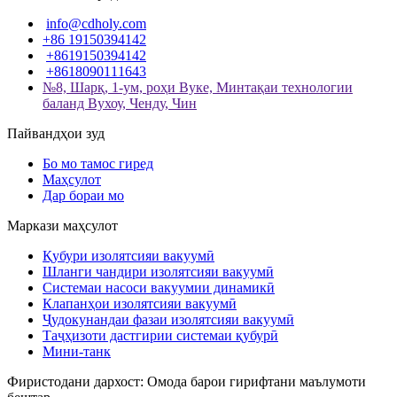
info@cdholy.com
+86 19150394142
+8619150394142
+8618090111643
№8, Шарқ, 1-ум, роҳи Вуке, Минтақаи технологии
баланд Вухоу, Ченду, Чин
Пайвандҳои зуд
Бо мо тамос гиред
Маҳсулот
Дар бораи мо
Маркази маҳсулот
Қубури изолятсияи вакуумӣ
Шланги чандири изолятсияи вакуумӣ
Системаи насоси вакуумии динамикӣ
Клапанҳои изолятсияи вакуумӣ
Ҷудокунандаи фазаи изолятсияи вакуумӣ
Таҷҳизоти дастгирии системаи қубурӣ
Мини-танк
Фиристодани дархост: Омода барои гирифтани маълумоти