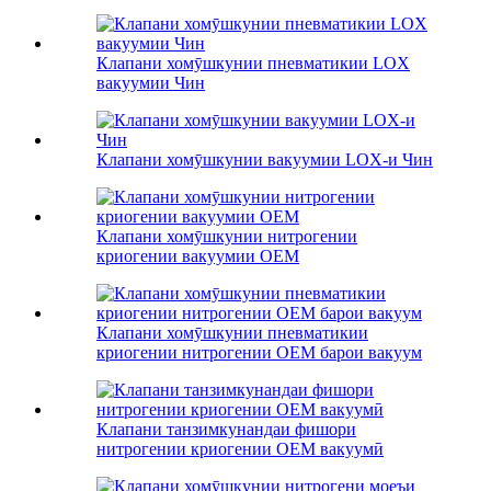
Клапани хомӯшкунии пневматикии LOX
вакуумии Чин
Клапани хомӯшкунии вакуумии LOX-и Чин
Клапани хомӯшкунии нитрогении
криогении вакуумии OEM
Клапани хомӯшкунии пневматикии
криогении нитрогении OEM барои вакуум
Клапани танзимкунандаи фишори
нитрогении криогении OEM вакуумӣ