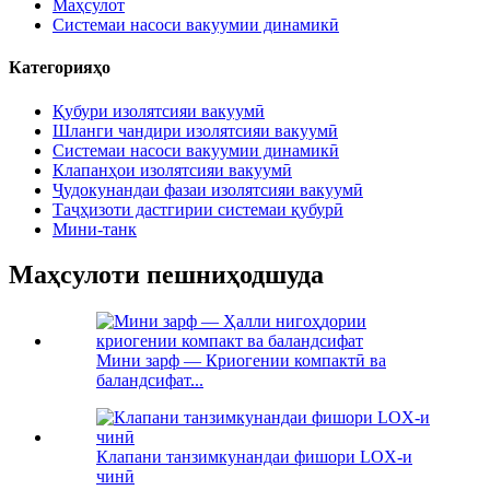
Маҳсулот
Системаи насоси вакуумии динамикӣ
Категорияҳо
Қубури изолятсияи вакуумӣ
Шланги чандири изолятсияи вакуумӣ
Системаи насоси вакуумии динамикӣ
Клапанҳои изолятсияи вакуумӣ
Ҷудокунандаи фазаи изолятсияи вакуумӣ
Таҷҳизоти дастгирии системаи қубурӣ
Мини-танк
Маҳсулоти пешниҳодшуда
Мини зарф — Криогении компактӣ ва
баландсифат...
Клапани танзимкунандаи фишори LOX-и
чинӣ