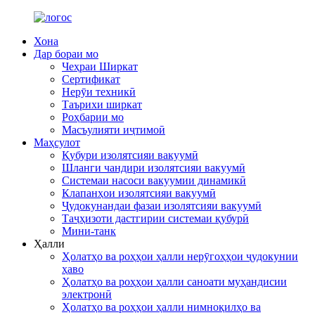
Хона
Дар бораи мо
Чеҳраи Ширкат
Сертификат
Нерӯи техникӣ
Таърихи ширкат
Роҳбарии мо
Масъулияти иҷтимоӣ
Маҳсулот
Қубури изолятсияи вакуумӣ
Шланги чандири изолятсияи вакуумӣ
Системаи насоси вакуумии динамикӣ
Клапанҳои изолятсияи вакуумӣ
Ҷудокунандаи фазаи изолятсияи вакуумӣ
Таҷҳизоти дастгирии системаи қубурӣ
Мини-танк
Ҳалли
Ҳолатҳо ва роҳҳои ҳалли нерӯгоҳҳои ҷудокунии
ҳаво
Ҳолатҳо ва роҳҳои ҳалли саноати муҳандисии
электронӣ
Ҳолатҳо ва роҳҳои ҳалли нимноқилҳо ва