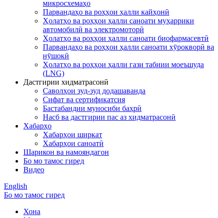
микросхемаҳо
Парвандаҳо ва роҳҳои ҳалли кайҳонӣ
Ҳолатҳо ва роҳҳои ҳалли саноати муҳаррики
автомобилӣ ва электромоторӣ
Ҳолатҳо ва роҳҳои ҳалли саноати биофармасевтӣ
Парвандаҳо ва роҳҳои ҳалли саноати хӯрокворӣ ва
нӯшокӣ
Ҳолатҳо ва роҳҳои ҳалли гази табиии моеъшуда
(LNG)
Дастгирии хидматрасонӣ
Саволҳои зуд-зуд додашаванда
Сифат ва сертификатсия
Бастабандии муносиби баҳрӣ
Насб ва дастгирии пас аз хидматрасонӣ
Хабарҳо
Хабарҳои ширкат
Хабарҳои саноатӣ
Шарикон ва намояндагон
Бо мо тамос гиред
Видео
English
Бо мо тамос гиред
Хона