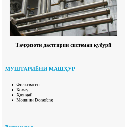
Таҷҳизоти дастгирии системаи қубурӣ
МУШТАРИЁНИ МАШҲУР
Фолксваген
Комау
Ҳюндай
Мошини Dongfeng