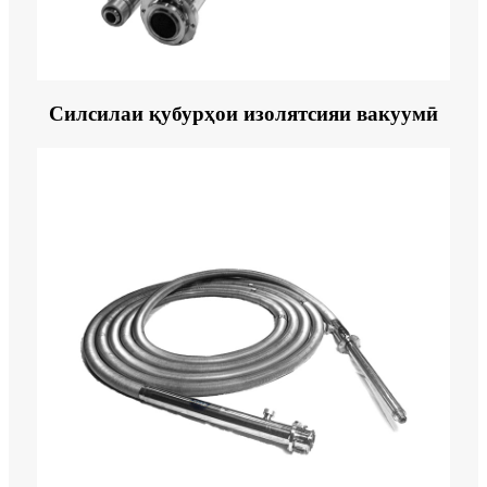
Силсилаи қубурҳои изолятсияи вакуумӣ