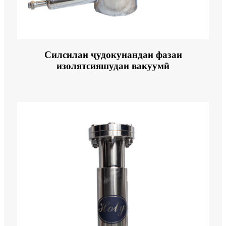
Силсилаи ҷудокунандаи фазаи
изолятсияшудаи вакуумӣ