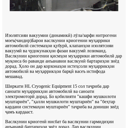
Изолятсияи вакуумии (динамикӣ) лӯла/зарфи нитрогени
моеъ
(
чандир
)
Барои васлкунии криогении муҳаррики
автомобилӣ системаҳои қубурӣ, клапанҳои изолятсияи
вакуумӣ ва ҷудокунакҳои фазаи вакуумӣ лозиманд.
Васлкунии криогении қисмҳои муҳаррики автомобилӣ дар
муқоиса бо раванди анъанавии васлкунӣ бартариҳои зиёд
дорад. Ҳоло он дар корхонаҳои истеҳсоли муҳаррикҳои
автомобилӣ ва муҳаррикҳои барқӣ васеъ истифода
мешавад.
Ширкати HL Cryogenic Equipment 15 сол таҷриба дар
саноати муҳаррикҳои автомобилӣ ва саноати
электромоторӣ дорад. Бо қобилияти "кашфи мушкилоти
муштариён", "ҳалли мушкилоти муштариён" ва "беҳтар
кардани системаҳои муштариён" таҷриба ва дониши зиёд
ҷамъ кардааст.
Васлкунии криогенӣ нисбат ба васлкунии гармидиҳии
анъанавӣ бартариҳои зиёд дорад. Дар васлкунии