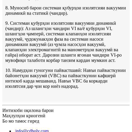
8. Муносиб барои системаи қубурҳои изолятсияи вакуумии
динамикӣ ва статикӣ (чандир).
9. Системаи қубурҳои изолятсияи вакуумии динамикӣ
(чандир): Аз шлангҳои чандири VI ва/ё қубурҳои VI,
шлангҳои ҷамперӣ, системаи клапанҳои изолятсияи
вакуумӣ, ҷудокунакҳои фаза ва системаи насоси
динамикии вакуумӣ (аз ҷумла насосҳои вакуумӣ,
клапанҳои электромагнитӣ ва манометрҳои вакуумӣ ва
ғайра) иборат аст. Дарозии шланги ягонаи чандири VI-ро
мувофиқи талаботи корбар танзим кардан мумкин аст.
10. Намудҳои гуногуни пайвастшавӣ: Навъи пайвасткунии
байонетҳои вакуумӣ (VBC) ва пайвасткунии кафшерӣ
интихоб карда мешаванд. Навъи VBC ба коркарди
изолятсия дар ҷои кор ниёз надорад.
Интихоби оқилона барои
Маҳлулҳои криогенӣ
Бо мо тамос гиред
info@cdholy.com