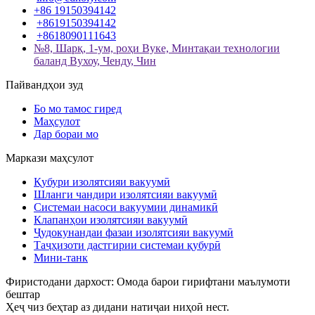
+86 19150394142
+8619150394142
+8618090111643
№8, Шарқ, 1-ум, роҳи Вуке, Минтақаи технологии
баланд Вухоу, Ченду, Чин
Пайвандҳои зуд
Бо мо тамос гиред
Маҳсулот
Дар бораи мо
Маркази маҳсулот
Қубури изолятсияи вакуумӣ
Шланги чандири изолятсияи вакуумӣ
Системаи насоси вакуумии динамикӣ
Клапанҳои изолятсияи вакуумӣ
Ҷудокунандаи фазаи изолятсияи вакуумӣ
Таҷҳизоти дастгирии системаи қубурӣ
Мини-танк
Фиристодани дархост: Омода барои гирифтани маълумоти
бештар
Ҳеҷ чиз беҳтар аз дидани натиҷаи ниҳоӣ нест.