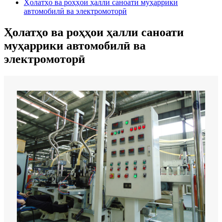
Ҳолатҳо ва роҳҳои ҳалли саноати муҳаррики
автомобилӣ ва электромоторӣ
Ҳолатҳо ва роҳҳои ҳалли саноати
муҳаррики автомобилӣ ва
электромоторӣ