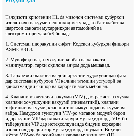
Роҳҳои ҳал
Таҷҳизоти криогении HL ба мизоҷон системаи қубурҳои
изолятсияи вакуумӣ пешниҳод мекунад, то ба талабот ва
шартҳои саноати муҳаррикҳои автомобилӣ ва
электромоторӣ ҷавобгӯ бошад:
1. Системаи идоракунии сифат: Кодекси қубурҳои фишори
ASME B31.3.
2. Мувофиқи вақти яхкунии корбар ва ҳаракати
манипулятор, тарҳи оқилона анҷом дода мешавад.
3. Тарҳрезии оқилона ва ҷойгиркунии ҷудокунандаи фаза
дар системаи қубурҳои VI калиди таъмини устуворӣ ва
қаноатмандии фишор ва ҳарорати моеъ мебошад.
4. Клапани изолятсияи вакуумӣ (VIV) дастрас аст: аз ҷумла
клапани хомӯшкунии вакуумӣ (пневматикӣ), клапани
тафтишии вакуумӣ, клапани танзимкунандаи вакуумӣ ва
ғайра. Намудҳои гуногуни VIV-ро метавон модулӣ барои
идоракунии VIP дар ҳолати зарурӣ муттаҳид кард. VIV бо
тайёркунии VIP дар истеҳсолкунанда бидуни коркарди
изолятсия дар ҷои кор муттаҳид карда шудааст. Воҳиди
мӯҳри VIV-ро ба осонӣ иваз кардан мумкин аст. (HL