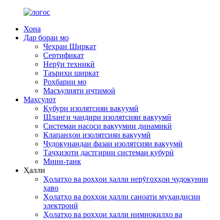
Хона
Дар бораи мо
Чеҳраи Ширкат
Сертификат
Нерӯи техникӣ
Таърихи ширкат
Роҳбарии мо
Масъулияти иҷтимоӣ
Маҳсулот
Қубури изолятсияи вакуумӣ
Шланги чандири изолятсияи вакуумӣ
Системаи насоси вакуумии динамикӣ
Клапанҳои изолятсияи вакуумӣ
Ҷудокунандаи фазаи изолятсияи вакуумӣ
Таҷҳизоти дастгирии системаи қубурӣ
Мини-танк
Ҳалли
Ҳолатҳо ва роҳҳои ҳалли нерӯгоҳҳои ҷудокунии
ҳаво
Ҳолатҳо ва роҳҳои ҳалли саноати муҳандисии
электронӣ
Ҳолатҳо ва роҳҳои ҳалли нимноқилҳо ва