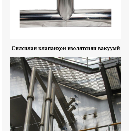
Силсилаи клапанҳои изолятсияи вакуумӣ