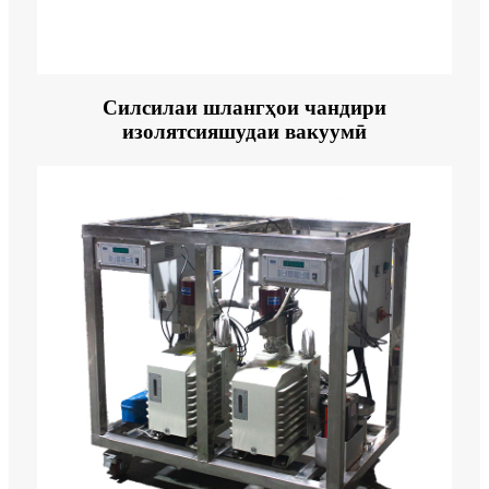
Силсилаи шлангҳои чандири
изолятсияшудаи вакуумӣ