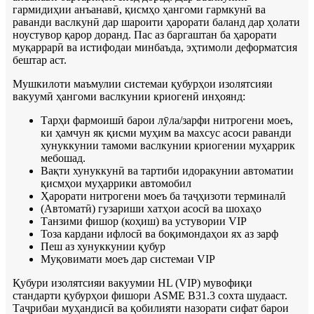
гармидиҳии анъанавӣ, қисмҳо ҳангоми гармкунӣ ва
раванди васлкунӣ дар шароити ҳарорати баланд дар ҳолати
ноустувор қарор доранд. Пас аз баргаштан ба ҳарорати
муқаррарӣ ва истифодаи минбаъда, эҳтимоли деформатсия
бештар аст.
Мушкилоти маъмулии системаи қубурҳои изолятсияи
вакуумӣ ҳангоми васлкунии криогенӣ инҳоянд:
Тарҳи фармоишӣ барои лӯла/зарфи нитрогени моеъ,
ки ҳамчун як қисми муҳим ва махсус асоси раванди
хунуккунии тамоми васлкунии криогении муҳаррик
мебошад.
Вақти хунуккунӣ ва тартиби идоракунии автоматии
қисмҳои муҳаррики автомобил
Ҳарорати нитрогени моеъ ба таҷҳизоти терминалӣ
(Автоматӣ) гузариши хатҳои асосӣ ва шохаҳо
Танзими фишор (коҳиш) ва устувории VIP
Тоза кардани ифлосӣ ва боқимондаҳои ях аз зарф
Пеш аз хунуккунии қубур
Муқовимати моеъ дар системаи VIP
Қубури изолятсияи вакуумии HL (VIP) мувофиқи
стандарти қубурҳои фишори ASME B31.3 сохта шудааст.
Таҷрибаи муҳандисӣ ва қобилияти назорати сифат барои