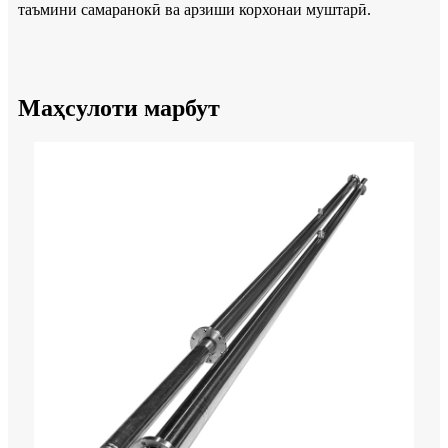
таъмини самаранокӣ ва арзиши корхонаи муштарӣ.
Маҳсулоти марбут