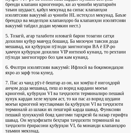
бренди клапани криогениро, ки аз ҷониби муштариён
таъин шудааст, қабул мекунад ва сипас клапанҳои
изолятсияи вакуумӣ аз ҷониби HL истеҳсол мекунад. Баъзе
брендҳо ва моделҳои клапанҳоро ба клапанҳои изолятсияи
вакуумӣ табдил додан мумкин нест.)
5. Тозагӣ, агар талаботи иловагӣ барои тозагии сатҳи
дохилии қубур мавҷуд бошанд. Ба мизоҷон тавсия дода
мешавад, ки қубурҳои пӯлоди зангногири BA ё EP-ро
ҳамчун қубурҳои дохилии VIP интихоб кунанд, то рехтани
пӯлоди зангногирро боз ҳам кам кунанд.
6. Филтри изолятсияи вакуумӣ: Ифлосӣ ва боқимондаҳои
яхро аз зарф тоза кунед.
7. Пас аз чанд рӯз ё бештар аз он, ки хомӯш ё нигоҳдорӣ
анҷом дода мешавад, пеш аз ворид кардани моеъи
криогенӣ, қубурҳои VI ва таҷҳизоти терминалиро пешакӣ
хунук кардан хеле муҳим аст, то ки пас аз ворид шудани
моеъи криогенӣ мустақиман ба қубурҳои VI ва таҷҳизоти
терминалӣ аз шлаки ях пешгирӣ карда шавад. Функсияи
пешакӣ хунуккунӣ бояд ҳангоми тарҳрезӣ ба назар гирифта
шавад. Он муҳофизати беҳтари таҷҳизоти терминалӣ ва
таҷҳизоти ёрирасони қубурҳои VI, ба монанди клапанҳоро
таъмин мекунад.