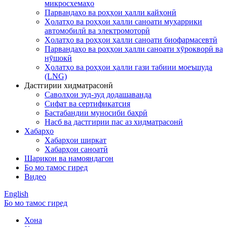
микросхемаҳо
Парвандаҳо ва роҳҳои ҳалли кайҳонӣ
Ҳолатҳо ва роҳҳои ҳалли саноати муҳаррики
автомобилӣ ва электромоторӣ
Ҳолатҳо ва роҳҳои ҳалли саноати биофармасевтӣ
Парвандаҳо ва роҳҳои ҳалли саноати хӯрокворӣ ва
нӯшокӣ
Ҳолатҳо ва роҳҳои ҳалли гази табиии моеъшуда
(LNG)
Дастгирии хидматрасонӣ
Саволҳои зуд-зуд додашаванда
Сифат ва сертификатсия
Бастабандии муносиби баҳрӣ
Насб ва дастгирии пас аз хидматрасонӣ
Хабарҳо
Хабарҳои ширкат
Хабарҳои саноатӣ
Шарикон ва намояндагон
Бо мо тамос гиред
Видео
English
Бо мо тамос гиред
Хона