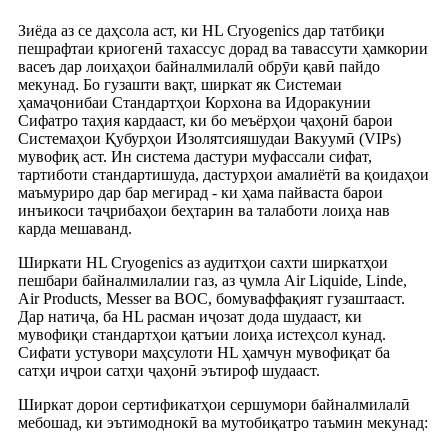
Зиёда аз се даҳсола аст, ки HL Cryogenics дар татбиқи
пешрафтаи криогенӣ тахассус дорад ва тавассути ҳамкории
васеъ дар лоиҳаҳои байналмилалӣ обрӯи қавӣ пайдо
мекунад. Бо гузашти вақт, ширкат як Системаи
ҳамаҷонибаи Стандартҳои Корхона ва Идоракунии
Сифатро таҳия кардааст, ки бо меъёрҳои ҷаҳонӣ барои
Системаҳои Қубурҳои Изолятсияшудаи Вакуумӣ (VIPs)
мувофиқ аст. Ин система дастури муфассали сифат,
тартиботи стандартишуда, дастурҳои амалиётӣ ва қоидаҳои
маъмуриро дар бар мегирад - ки ҳама пайваста барои
инъикоси таҷрибаҳои беҳтарин ва талаботи лоиҳа нав
карда мешаванд.
Ширкати HL Cryogenics аз аудитҳои сахти ширкатҳои
пешбари байналмилалии газ, аз ҷумла Air Liquide, Linde,
Air Products, Messer ва BOC, бомуваффақият гузаштааст.
Дар натиҷа, ба HL расман иҷозат дода шудааст, ки
мувофиқи стандартҳои қатъии лоиҳа истеҳсол кунад.
Сифати устувори маҳсулоти HL ҳамчун мувофиқат ба
сатҳи иҷрои сатҳи ҷаҳонӣ эътироф шудааст.
Ширкат дорои сертификатҳои сершумори байналмилалӣ
мебошад, ки эътимоднокӣ ва мутобиқатро таъмин мекунад: