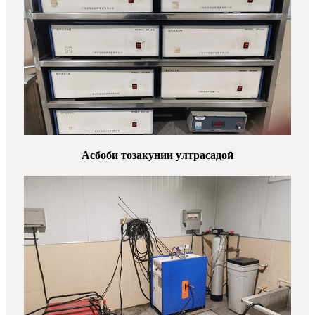
Асбоби тозакунии ултрасадоӣ