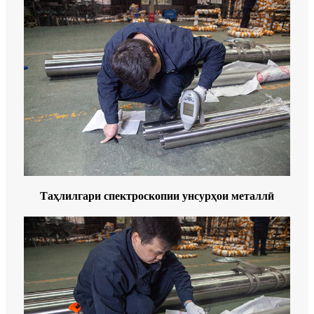
Таҳлилгари спектроскопии унсурҳои металлӣ