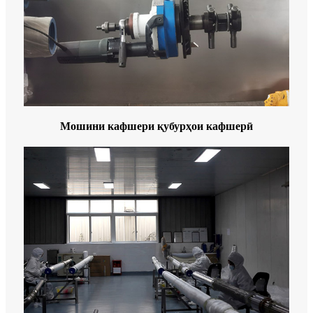
Мошини кафшери қубурҳои кафшерӣ