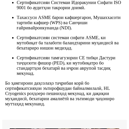
Сертификатсияи Системаи Идоракунии Сифати ISO
9001 бо аудитҳои такрории доимӣ.
Тахассуси ASME барои кафшергарон, Мушаххасоти
тартиби кафшер (WPS) ва Санҷиши
ғайривайронкунанда (NDI).
Сертификатсияи системаи сифати ASME, ки
мутобиқат ба талаботи баландтарини муҳандисӣ ва
бехатариро нишон медиҳад.
Сертификатсияи тамғагузории CE тибқи Дастури
таҷҳизоти фишор (PED), ки мутобиқатро бо
стандартҳои бехатарӣ ва иҷрои аврупоӣ тасдиқ
мекунад.
Бо ҳамгироии даҳсолаҳо таҷрибаи корӣ бо
сертификатсияҳои эътирофшудаи байналмилалӣ, HL
Cryogenics роҳҳоеро пешниҳод мекунад, ки дақиқии
муҳандисӣ, бехатарии амалиётӣ ва эътимоди ҷаҳониро
муттаҳид мекунанд.