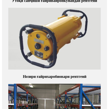
Утоқи санҷиши ғайривайронкунандаи рентгенӣ
Нозири ғайрихаробиовари рентгенӣ