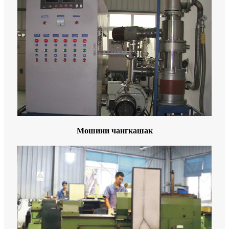
Мошини чангкашак