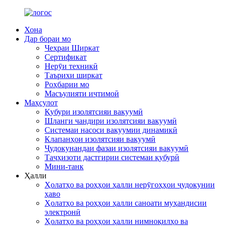
Хона
Дар бораи мо
Чеҳраи Ширкат
Сертификат
Нерӯи техникӣ
Таърихи ширкат
Роҳбарии мо
Масъулияти иҷтимоӣ
Маҳсулот
Қубури изолятсияи вакуумӣ
Шланги чандири изолятсияи вакуумӣ
Системаи насоси вакуумии динамикӣ
Клапанҳои изолятсияи вакуумӣ
Ҷудокунандаи фазаи изолятсияи вакуумӣ
Таҷҳизоти дастгирии системаи қубурӣ
Мини-танк
Ҳалли
Ҳолатҳо ва роҳҳои ҳалли нерӯгоҳҳои ҷудокунии
ҳаво
Ҳолатҳо ва роҳҳои ҳалли саноати муҳандисии
электронӣ
Ҳолатҳо ва роҳҳои ҳалли нимноқилҳо ва