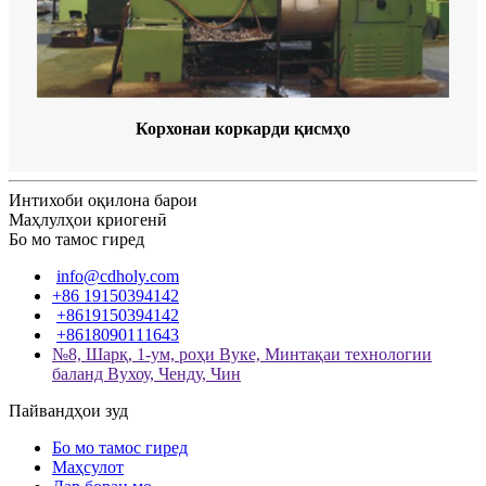
Корхонаи коркарди қисмҳо
Интихоби оқилона барои
Маҳлулҳои криогенӣ
Бо мо тамос гиред
info@cdholy.com
+86 19150394142
+8619150394142
+8618090111643
№8, Шарқ, 1-ум, роҳи Вуке, Минтақаи технологии
баланд Вухоу, Ченду, Чин
Пайвандҳои зуд
Бо мо тамос гиред
Маҳсулот