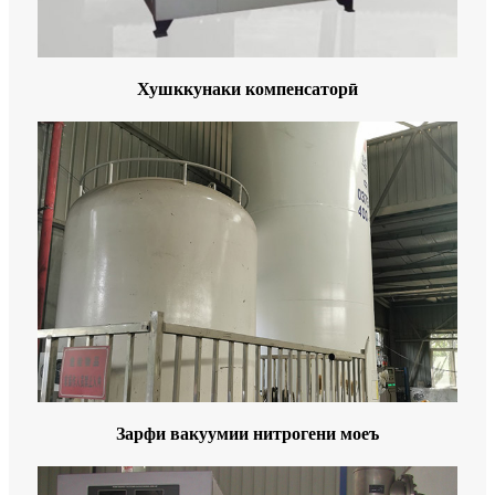
Хушккунаки компенсаторӣ
Зарфи вакуумии нитрогени моеъ