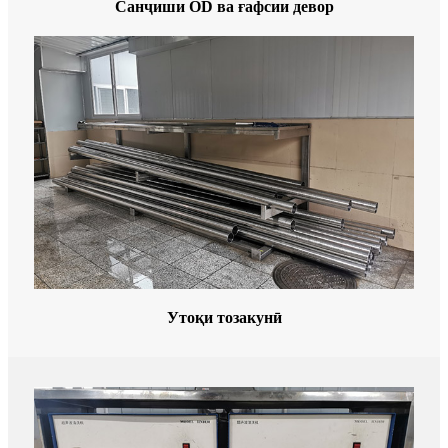
Санҷиши OD ва ғафсии девор
Утоқи тозакунӣ