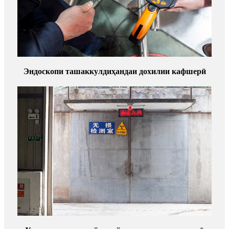
Эндоскопи ташаккулдиҳандаи дохилии кафшерӣ