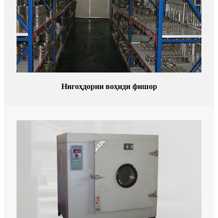
Нигоҳдории воҳиди фишор