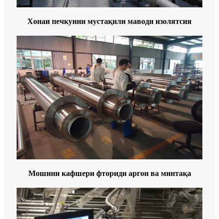
Хонаи печкунии мустақили маводи изолятсия
Мошини кафшери фториди аргон ва минтақа