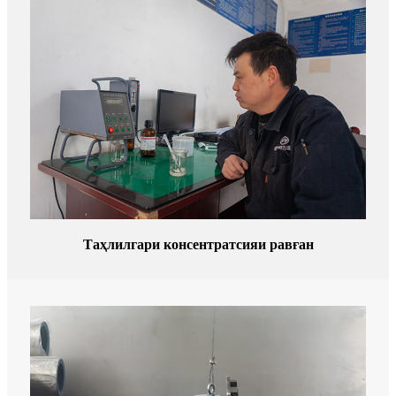
Таҳлилгари консентратсияи равған