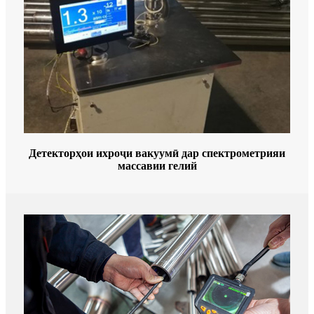
Детекторҳои ихроҷи вакуумӣ дар спектрометрияи
массавии гелий