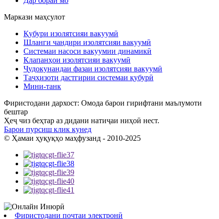
Дар бораи мо
Маркази маҳсулот
Қубури изолятсияи вакуумӣ
Шланги чандири изолятсияи вакуумӣ
Системаи насоси вакуумии динамикӣ
Клапанҳои изолятсияи вакуумӣ
Ҷудокунандаи фазаи изолятсияи вакуумӣ
Таҷҳизоти дастгирии системаи қубурӣ
Мини-танк
Фиристодани дархост: Омода барои гирифтани маълумоти
бештар
Ҳеҷ чиз беҳтар аз дидани натиҷаи ниҳоӣ нест.
Барои пурсиш клик кунед
© Ҳамаи ҳуқуқҳо маҳфузанд - 2010-2025
Фиристодани почтаи электронӣ