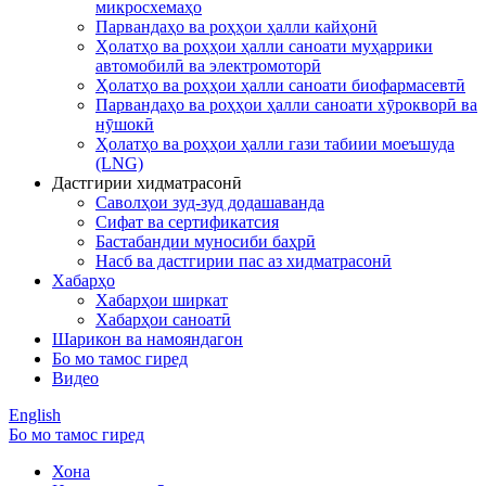
микросхемаҳо
Парвандаҳо ва роҳҳои ҳалли кайҳонӣ
Ҳолатҳо ва роҳҳои ҳалли саноати муҳаррики
автомобилӣ ва электромоторӣ
Ҳолатҳо ва роҳҳои ҳалли саноати биофармасевтӣ
Парвандаҳо ва роҳҳои ҳалли саноати хӯрокворӣ ва
нӯшокӣ
Ҳолатҳо ва роҳҳои ҳалли гази табиии моеъшуда
(LNG)
Дастгирии хидматрасонӣ
Саволҳои зуд-зуд додашаванда
Сифат ва сертификатсия
Бастабандии муносиби баҳрӣ
Насб ва дастгирии пас аз хидматрасонӣ
Хабарҳо
Хабарҳои ширкат
Хабарҳои саноатӣ
Шарикон ва намояндагон
Бо мо тамос гиред
Видео
English
Бо мо тамос гиред
Хона