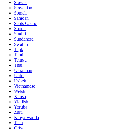
Slovak
Slovenian
Somali
Samoan
Scots Gaelic
Shona
Sindhi
Sundanese
Swahili
Tajik
Tamil
Telugu
Thai
Ukrainian
Urdu
Uzbek
Vietnamese
Welsh
Xhosa
Yiddish
Yoruba
Zulu
Kinyarwanda
Tatar
Oriya