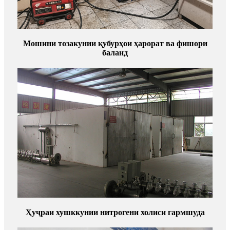
Мошини тозакунии қубурҳои ҳарорат ва фишори
баланд
Ҳуҷраи хушккунии нитрогени холиси гармшуда